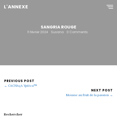
L'ANNEXE
SANGRIA ROUGE
11 février 2024
Susana
0 Comments
PREVIOUS POST
← CACHAçA Ypióca™
NEXT POST
Mousse au fruit de la passion →
Rechercher