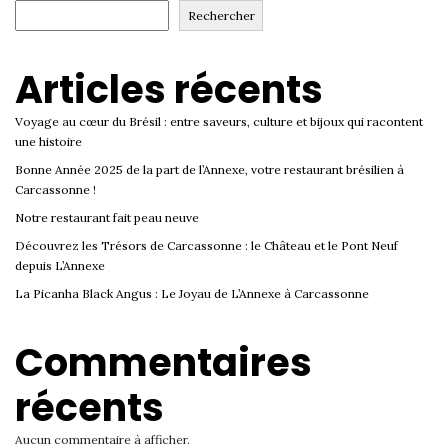
Rechercher
Articles récents
Voyage au cœur du Brésil : entre saveurs, culture et bijoux qui racontent
une histoire
Bonne Année 2025 de la part de l’Annexe, votre restaurant brésilien à
Carcassonne !
Notre restaurant fait peau neuve
Découvrez les Trésors de Carcassonne : le Château et le Pont Neuf
depuis L’Annexe
La Picanha Black Angus : Le Joyau de L’Annexe à Carcassonne
Commentaires
récents
Aucun commentaire à afficher.