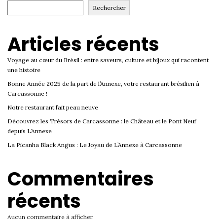
Rechercher
Articles récents
Voyage au cœur du Brésil : entre saveurs, culture et bijoux qui racontent
une histoire
Bonne Année 2025 de la part de l’Annexe, votre restaurant brésilien à
Carcassonne !
Notre restaurant fait peau neuve
Découvrez les Trésors de Carcassonne : le Château et le Pont Neuf
depuis L’Annexe
La Picanha Black Angus : Le Joyau de L’Annexe à Carcassonne
Commentaires
récents
Aucun commentaire à afficher.