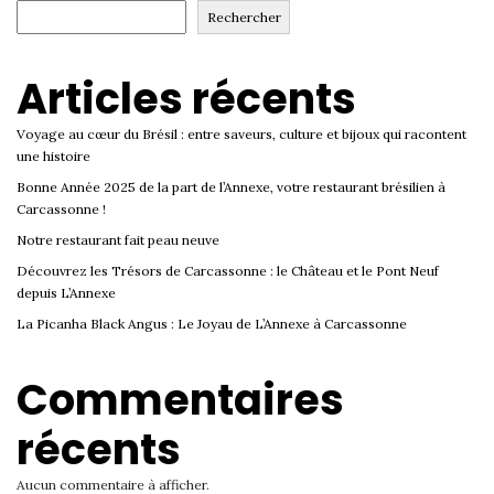
Rechercher
Articles récents
Voyage au cœur du Brésil : entre saveurs, culture et bijoux qui racontent
une histoire
Bonne Année 2025 de la part de l’Annexe, votre restaurant brésilien à
Carcassonne !
Notre restaurant fait peau neuve
Découvrez les Trésors de Carcassonne : le Château et le Pont Neuf
depuis L’Annexe
La Picanha Black Angus : Le Joyau de L’Annexe à Carcassonne
Commentaires
récents
Aucun commentaire à afficher.