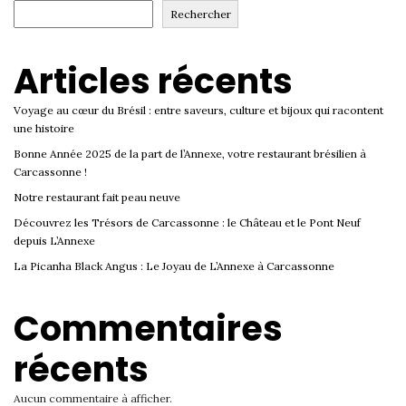
Rechercher
Articles récents
Voyage au cœur du Brésil : entre saveurs, culture et bijoux qui racontent
une histoire
Bonne Année 2025 de la part de l’Annexe, votre restaurant brésilien à
Carcassonne !
Notre restaurant fait peau neuve
Découvrez les Trésors de Carcassonne : le Château et le Pont Neuf
depuis L’Annexe
La Picanha Black Angus : Le Joyau de L’Annexe à Carcassonne
Commentaires
récents
Aucun commentaire à afficher.